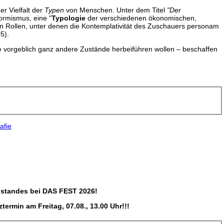
er Vielfalt der
Typen
von Menschen. Unter dem Titel
"Der
ormismus, eine "
Typologie
der verschiedenen ökonomischen,
len Rollen, unter denen die Kontemplativität des Zuschauers personam
5).
 vorgeblich ganz andere Zustände herbeiführen wollen – beschaffen
afie
ostandes bei DAS FEST 2026!
ermin am Freitag, 07.08., 13.00 Uhr!!!