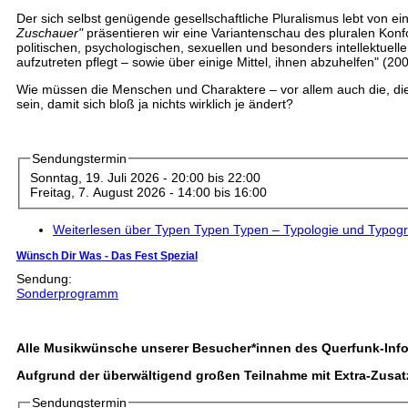
Der sich selbst genügende gesellschaftliche Pluralismus lebt von ein
Zuschauer"
präsentieren wir eine Variantenschau des pluralen Konf
politischen, psychologischen, sexuellen und besonders intellektuel
aufzutreten pflegt – sowie über einige Mittel, ihnen abzuhelfen" (200
Wie müssen die Menschen und Charaktere – vor allem auch die, die
sein, damit sich bloß ja nichts wirklich je ändert?
Sendungstermin
Sonntag, 19. Juli 2026 -
20:00
bis
22:00
Freitag, 7. August 2026 -
14:00
bis
16:00
Weiterlesen
über Typen Typen Typen – Typologie und Typogr
Wünsch Dir Was - Das Fest Spezial
Sendung:
Sonderprogramm
Alle Musikwünsche unserer Besucher*innen des Querfunk-Inf
Aufgrund der überwältigend großen Teilnahme mit Extra-Zusatzt
Sendungstermin