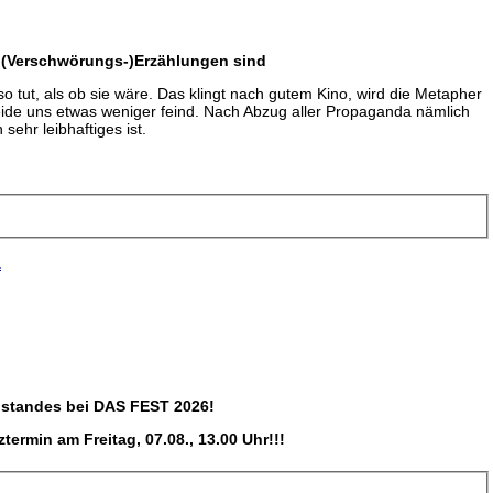
e (Verschwörungs-)Erzählungen sind
 so tut, als ob sie wäre. Das klingt nach gutem Kino, wird die Metapher
beide uns etwas weniger feind. Nach Abzug aller Propaganda nämlich
sehr leibhaftiges ist.
a
ostandes bei DAS FEST 2026!
ermin am Freitag, 07.08., 13.00 Uhr!!!