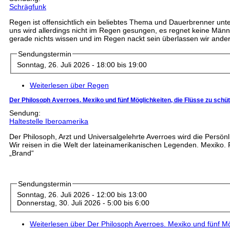
Schrägfunk
Regen ist offensichtlich ein beliebtes Thema und Dauerbrenner unt
uns wird allerdings nicht im Regen gesungen, es regnet keine Mä
gerade nichts wissen und im Regen nackt sein überlassen wir ande
Sendungstermin
Sonntag, 26. Juli 2026 -
18:00
bis
19:00
Weiterlesen
über Regen
Der Philosoph Averroes. Mexiko und fünf Möglichkeiten, die Flüsse zu schü
Sendung:
Haltestelle Iberoamerika
Der Philosoph, Arzt und Universalgelehrte Averroes wird die Persönl
Wir reisen in die Welt der lateinamerikanischen Legenden. Mexiko. 
„Brand“
Sendungstermin
Sonntag, 26. Juli 2026 -
12:00
bis
13:00
Donnerstag, 30. Juli 2026 -
5:00
bis
6:00
Weiterlesen
über Der Philosoph Averroes. Mexiko und fünf Mö