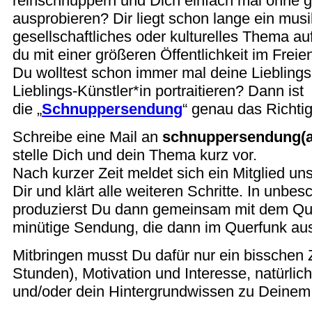
reinschnuppern und Dich einfach mal ohne 
ausprobieren? Dir liegt schon lange ein musi
gesellschaftliches oder kulturelles Thema a
du mit einer größeren Öffentlichkeit im Freien
Du wolltest schon immer mal deine Liebling
Lieblings-Künstler*in portraitieren? Dann ist
die „
Schnuppersendung
“ genau das Richtig
Schreibe eine Mail an
schnuppersendung(a
stelle Dich und dein Thema kurz vor.
Nach kurzer Zeit meldet sich ein Mitglied un
Dir und klärt alle weiteren Schritte. In unb
produzierst Du dann gemeinsam mit dem Que
minütige Sendung, die dann im Querfunk ausg
Mitbringen musst Du dafür nur ein bisschen Z
Stunden), Motivation und Interesse, natürli
und/oder dein Hintergrundwissen zu Deine