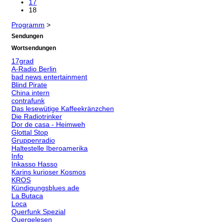
17
18
Programm
>
Sendungen
Wortsendungen
17grad
A-Radio Berlin
bad news entertainment
Blind Pirate
China intern
contrafunk
Das lesewütige Kaffeekränzchen
Die Radiotrinker
Dor de casa - Heimweh
Glottal Stop
Gruppenradio
Haltestelle Iberoamerika
Info
Inkasso Hasso
Karins kurioser Kosmos
KROS
Kündigungsblues ade
La Butaca
Loca
Querfunk Spezial
Quergelesen