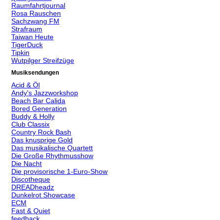
Raumfahrtjournal
Rosa Rauschen
Sachzwang FM
Strafraum
Taiwan Heute
TigerDuck
Tipkin
Wutpilger Streifzüge
Musiksendungen
Acid & Öl
Andy's Jazzworkshop
Beach Bar Calida
Bored Generation
Buddy & Holly
Club Classix
Country Rock Bash
Das knusprige Gold
Das musikalische Quartett
Die Große Rhythmusshow
Die Nacht
Die provisorische 1-Euro-Show
Discotheque
DREADheadz
Dunkelrot Showcase
ECM
Fast & Quiet
feedback