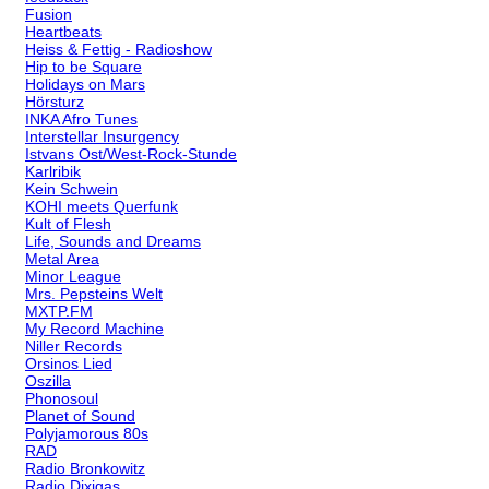
Fusion
Heartbeats
Heiss & Fettig - Radioshow
Hip to be Square
Holidays on Mars
Hörsturz
INKA Afro Tunes
Interstellar Insurgency
Istvans Ost/West-Rock-Stunde
Karlribik
Kein Schwein
KOHI meets Querfunk
Kult of Flesh
Life, Sounds and Dreams
Metal Area
Minor League
Mrs. Pepsteins Welt
MXTP.FM
My Record Machine
Niller Records
Orsinos Lied
Oszilla
Phonosoul
Planet of Sound
Polyjamorous 80s
RAD
Radio Bronkowitz
Radio Dixigas