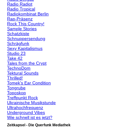
Radio Radiot
Radio Tropical
Radiokombinat Berlin
Rap-Präsenz
Rock This Country!
Sample Stories
Schatzkiste
Schnuppersendung
Schrägfunk
Sexy Kapitalismus
Studio 23
Take 42
Tales from the Crypt
TechnoDom
Tektural Sounds
Thrilled!
Tomek's Ear Condition
Tongrube
Toposkop
Treffpunkt Rock
Ukrainische Musikstunde
Ultrahochfrequenz
Underground Vibes
Wie schnell ist es jetzt?
Zeitkapsel - Die Querfunk Mediathek