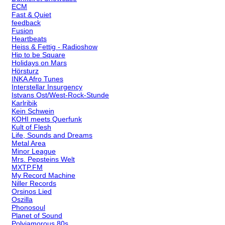
ECM
Fast & Quiet
feedback
Fusion
Heartbeats
Heiss & Fettig - Radioshow
Hip to be Square
Holidays on Mars
Hörsturz
INKA Afro Tunes
Interstellar Insurgency
Istvans Ost/West-Rock-Stunde
Karlribik
Kein Schwein
KOHI meets Querfunk
Kult of Flesh
Life, Sounds and Dreams
Metal Area
Minor League
Mrs. Pepsteins Welt
MXTP.FM
My Record Machine
Niller Records
Orsinos Lied
Oszilla
Phonosoul
Planet of Sound
Polyjamorous 80s