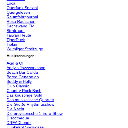
Loca
Querfunk Spezial
Quergelesen
Raumfahrtjournal
Rosa Rauschen
Sachzwang FM
Strafraum
Taiwan Heute
TigerDuck
Tipkin
Wutpilger Streifzüge
Musiksendungen
Acid & Öl
Andy's Jazzworkshop
Beach Bar Calida
Bored Generation
Buddy & Holly
Club Classix
Country Rock Bash
Das knusprige Gold
Das musikalische Quartett
Die Große Rhythmusshow
Die Nacht
Die provisorische 1-Euro-Show
Discotheque
DREADheadz
Dunkelrot Showcase