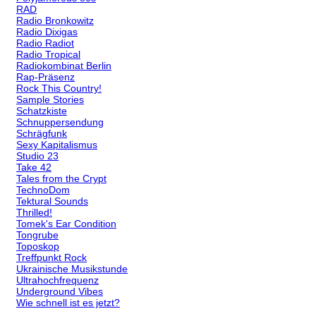
RAD
Radio Bronkowitz
Radio Dixigas
Radio Radiot
Radio Tropical
Radiokombinat Berlin
Rap-Präsenz
Rock This Country!
Sample Stories
Schatzkiste
Schnuppersendung
Schrägfunk
Sexy Kapitalismus
Studio 23
Take 42
Tales from the Crypt
TechnoDom
Tektural Sounds
Thrilled!
Tomek's Ear Condition
Tongrube
Toposkop
Treffpunkt Rock
Ukrainische Musikstunde
Ultrahochfrequenz
Underground Vibes
Wie schnell ist es jetzt?