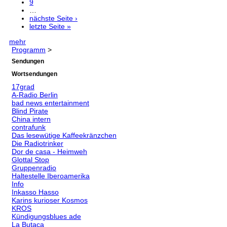
9
…
nächste Seite ›
letzte Seite »
mehr
Programm
>
Sendungen
Wortsendungen
17grad
A-Radio Berlin
bad news entertainment
Blind Pirate
China intern
contrafunk
Das lesewütige Kaffeekränzchen
Die Radiotrinker
Dor de casa - Heimweh
Glottal Stop
Gruppenradio
Haltestelle Iberoamerika
Info
Inkasso Hasso
Karins kurioser Kosmos
KROS
Kündigungsblues ade
La Butaca