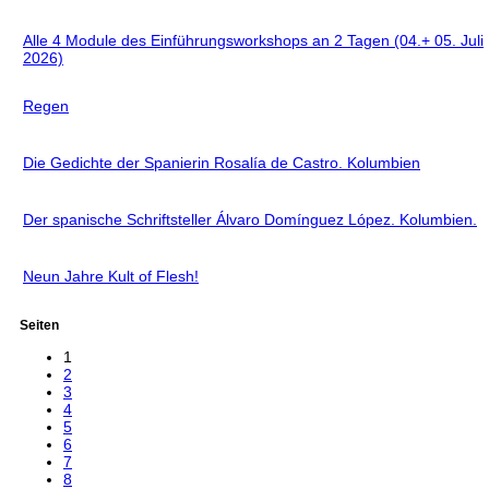
Alle 4 Module des Einführungsworkshops an 2 Tagen (04.+ 05. Juli
2026)
Regen
Die Gedichte der Spanierin Rosalía de Castro. Kolumbien
Der spanische Schriftsteller Álvaro Domínguez López. Kolumbien.
Neun Jahre Kult of Flesh!
Seiten
1
2
3
4
5
6
7
8