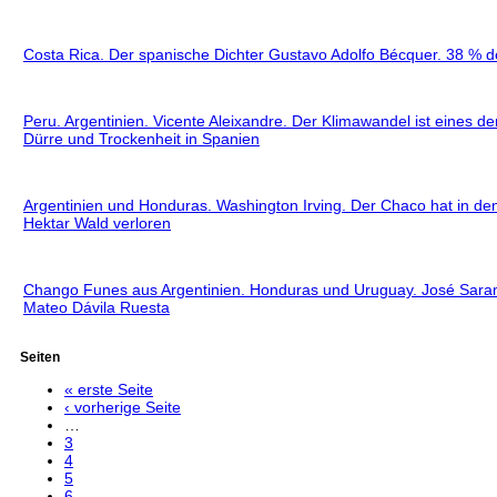
Costa Rica. Der spanische Dichter Gustavo Adolfo Bécquer. 38 % 
Peru. Argentinien. Vicente Aleixandre. Der Klimawandel ist eines de
Dürre und Trockenheit in Spanien
Argentinien und Honduras. Washington Irving. Der Chaco hat in den
Hektar Wald verloren
Chango Funes aus Argentinien. Honduras und Uruguay. José Saram
Mateo Dávila Ruesta
Seiten
« erste Seite
‹ vorherige Seite
…
3
4
5
6