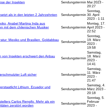
pse der Insekten
Sendungstermin
Mai 2023 -
20:27
Sonntag,
setzt als in den letzten 2 Jahrzehnten
Sendungstermin
30. April
2023 - 1:11
xiko, Anabel Martina Inda aus
Montag, 17.
n mit dem chilenischen Musiker
Sendungstermin
April 2023 -
22:52
Sonntag,
ratur. Mexiko und Brasilien. Goldabbau
19. März
Sendungstermin
2023 -
19:58
Samstag,
n von Insekten erschwert den Anbau
18. März
Sendungstermin
2023 -
14:41
Samstag,
11. März
verschmutzter Luft sicher
Sendungstermin
2023 -
21:47
Samstag, 4.
erstaatlicht Lithium. Ecuador und
Sendungstermin
März 2023 -
20:18
Sonntag, 5.
tellers Carlos Rengifo. Mehr als ein
Februar
Sendungstermin
itäten zerstört worden
2023 -