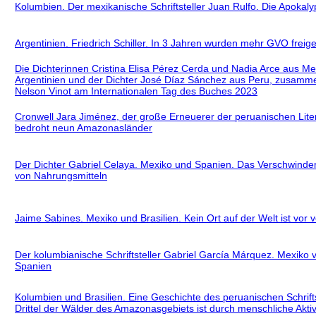
Kolumbien. Der mexikanische Schriftsteller Juan Rulfo. Die Apokaly
Argentinien. Friedrich Schiller. In 3 Jahren wurden mehr GVO freige
Die Dichterinnen Cristina Elisa Pérez Cerda und Nadia Arce aus Me
Argentinien und der Dichter José Díaz Sánchez aus Peru, zusamme
Nelson Vinot am Internationalen Tag des Buches 2023
Cronwell Jara Jiménez, der große Erneuerer der peruanischen Lite
bedroht neun Amazonasländer
Der Dichter Gabriel Celaya. Mexiko und Spanien. Das Verschwinde
von Nahrungsmitteln
Jaime Sabines. Mexiko und Brasilien. Kein Ort auf der Welt ist vor 
Der kolumbianische Schriftsteller Gabriel García Márquez. Mexiko v
Spanien
Kolumbien und Brasilien. Eine Geschichte des peruanischen Schrifts
Drittel der Wälder des Amazonasgebiets ist durch menschliche Aktiv