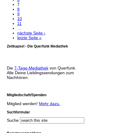
7
8
9
10
11
…
nächste Seite ›
letzte Seite »
Zeitkapsel - Die Querfunk Mediathek
Die
7-Tage-Mediathek
von Querfunk.
Alle Deine Lieblingssendungen zum
Nachhören.
Mitgliedschaft/Spenden
Mitglied werden!
Mehr dazu.
Suchformular
Suche