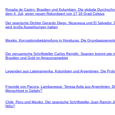
Rosalía de Castro. Brasilien und Kolumbien. Die globale Durchschn
dem 4. Juli, einen neuen Rekordwert von 17,18 Grad Celsius
Der spanische Dichter Gerardo Diego. Nicaragua und El Salvador. D
wird große Auswirkungen haben
Mexiko. Korruptionsbekämpfung in Honduras. Die Grundwasserent
Der peruanische Schriftsteller Carlos Rengifo. Spanien brennt wie n
Brasilien und Gold im Amazonasgebiet
Legenden aus Lateinamerika. Kolumbien und Argentinien. Die Pr
Freunde von Pacora, Lambayeque. Teresa Avila aus Argentinien. Di
Menschheit in Gefahr?
Chile, Peru und Mexiko. Der spanische Schriftsteller Juan Ramó
Niño?