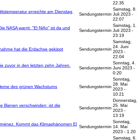
22:35
Samstag, 8.
ittstemperatur erreichte am Dienstag,
Sendungstermin
Juli 2023 -
22:07
Samstag, 1.
ie NASA warnt: "El Niño" ist da und
Sendungstermin
Juli 2023 -
23:19
Samstag,
24. Juni
nahme hat die Erdachse gekippt
Sendungstermin
2023 -
22:04
Sonntag, 4.
ie zuvor in den letzten zehn Jahren.
Sendungstermin
Juni 2023 -
0:20
Sonntag,
28. Mai
obleme des grünen Wachstums
Sendungstermin
2023 -
10:21
Donnerstag,
e Bienen verschwinden: ist die
25. Mai
Sendungstermin
2023 -
13:19
Sonntag,
n Jiménez. Kommt das Klimaphänomen El
Sendungstermin
14. Mai
2023 - 1:20
Samstag, 6.