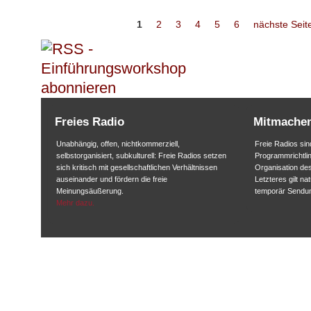
1
2
3
4
5
6
nächste Seite
Seiten
Freies Radio
Mitmache
Unabhängig, offen, nichtkommerziell,
Freie Radios sind
selbstorganisiert, subkulturell: Freie Radios setzen
Programmrichtlin
sich kritisch mit gesellschaftlichen Verhältnissen
Organisation des
auseinander und fördern die freie
Letzteres gilt na
Meinungsäußerung.
temporär Sendu
Mehr dazu.