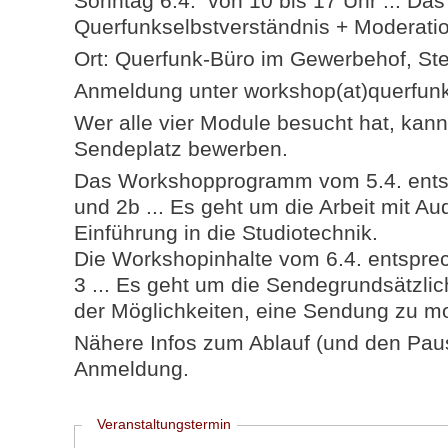
Sonntag 6.4. von 10 bis 17 Uhr ... Das
Querfunkselbstverständnis + Moderati
Ort: Querfunk-Büro im Gewerbehof, Ste
Anmeldung unter workshop(at)querfun
Wer alle vier Module besucht hat, kann
Sendeplatz bewerben.
Das Workshopprogramm vom 5.4. ents
und 2b ... Es geht um die Arbeit mit A
Einführung in die Studiotechnik.
Die Workshopinhalte vom 6.4. entspr
3 ... Es geht um die Sendegrundsätzl
der Möglichkeiten, eine Sendung zu m
Nähere Infos zum Ablauf (und den Pause
Anmeldung.
Ausblenden
Veranstaltungstermin