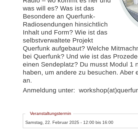
Radio – wo kommt es her und
was will es? Was ist das
Besondere an Querfunk-
Radiosendungen hinsichtlich
Inhalt und Form? Wie ist das
selbstverwaltete Projekt
Querfunk aufgebaut? Welche Mitmachm
bei Querfunk? Und wie ist das Prozed
einen Sendeplatz? Du musst Modul 1 n
haben, um andere zu besuchen. Aber ei
an.
Anmeldung unter: workshop(at)querfu
Ausblenden
Veranstaltungstermin
Samstag, 22. Februar 2025 -
12:00
bis
16:00