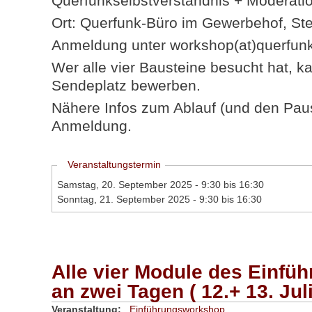
Querfunkselbstverständnis + Moderati
Ort: Querfunk-Büro im Gewerbehof, Ste
Anmeldung unter workshop(at)querfun
Wer alle vier Bausteine besucht hat, ka
Sendeplatz bewerben.
Nähere Infos zum Ablauf (und den Pause
Anmeldung.
Ausblenden
Veranstaltungstermin
Samstag, 20. September 2025 -
9:30
bis
16:30
Sonntag, 21. September 2025 -
9:30
bis
16:30
Alle vier Module des Einf
an zwei Tagen ( 12.+ 13. Jul
Veranstaltung:
Einführungsworkshop