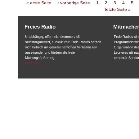
Seiten
« erste Seite
‹ vorherige Seite
1
2
3
4
5
letzte Seite »
Freies Radio
Mitmache
Unabhängig, offen, nichtkommerziell,
Freie Radios sind
selbstorganisiert, subkulturell: Freie Radios setzen
Programmrichtlin
sich kritisch mit gesellschaftlichen Verhältnissen
Organisation des
auseinander und fördern die freie
Letzteres gilt na
Meinungsäußerung.
temporär Sendu
Mehr dazu.