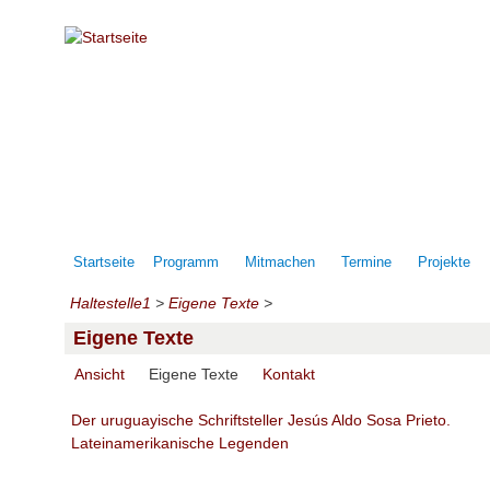
Direkt zum Inhalt
Startseite
Programm
Mitmachen
Termine
Projekte
Haltestelle1
>
Eigene Texte
>
Eigene Texte
(aktiver Reiter)
Ansicht
Eigene Texte
Kontakt
Haupt-Reiter
Der uruguayische Schriftsteller Jesús Aldo Sosa Prieto.
Lateinamerikanische Legenden