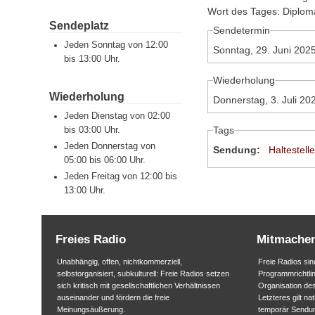
Wort des Tages: Diploma
Sendeplatz
Sendetermin
Jeden Sonntag von 12:00
Sonntag, 29. Juni 202
bis 13:00 Uhr.
Wiederholung
Wiederholung
Donnerstag, 3. Juli 20
Jeden Dienstag von 02:00
Tags
bis 03:00 Uhr.
Jeden Donnerstag von
Sendung:
Haltestell
05:00 bis 06:00 Uhr.
Jeden Freitag von 12:00 bis
13:00 Uhr.
Freies Radio
Mitmache
Unabhängig, offen, nichtkommerziell,
Freie Radios sind
selbstorganisiert, subkulturell: Freie Radios setzen
Programmrichtlin
sich kritisch mit gesellschaftlichen Verhältnissen
Organisation des
auseinander und fördern die freie
Letzteres gilt na
Meinungsäußerung.
temporär Sendu