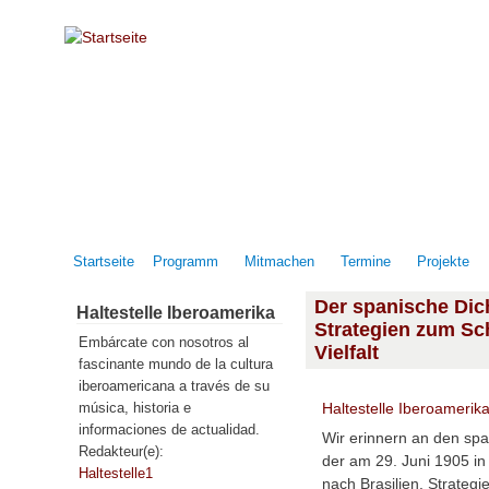
Direkt zum Inhalt
Startseite
Programm
Mitmachen
Termine
Projekte
Der spanische Dich
Haltestelle Iberoamerika
Strategien zum Sc
Embárcate con nosotros al
Vielfalt
fascinante mundo de la cultura
iberoamericana a través de su
Haltestelle Iberoamerik
música, historia e
informaciones de actualidad.
Wir erinnern an den spa
Redakteur(e):
der am 29. Juni 1905 in
Haltestelle1
nach Brasilien. Strategi