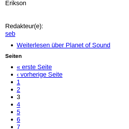
Erikson
Redakteur(e):
seb
Weiterlesen
über Planet of Sound
Seiten
« erste Seite
‹ vorherige Seite
1
2
3
4
5
6
7