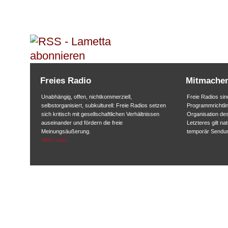
Freies Radio
Mitmache
Unabhängig, offen, nichtkommerziell,
Freie Radios sind
selbstorganisiert, subkulturell: Freie Radios setzen
Programmrichtlin
sich kritisch mit gesellschaftlichen Verhältnissen
Organisation des
auseinander und fördern die freie
Letzteres gilt na
Meinungsäußerung.
temporär Sendu
Mehr dazu.