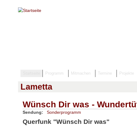
Direkt zum Inhalt
Startseite
Programm
Mitmachen
Termine
Projekte
Lametta
Wünsch Dir was - Wundertü
Sendung:
Sonderprogramm
Querfunk "Wünsch Dir was"