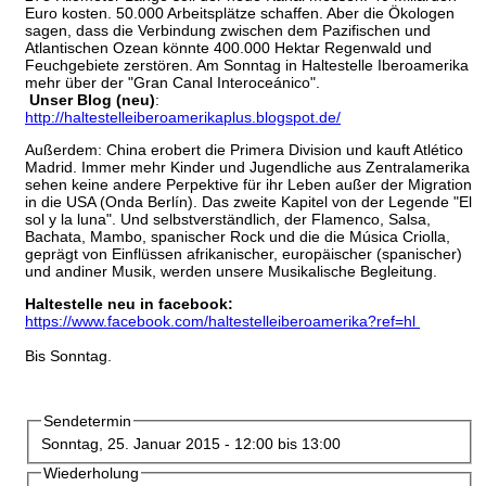
Euro kosten. 50.000 Arbeitsplätze schaffen. Aber die Ökologen
sagen, dass die Verbindung zwischen dem Pazifischen und
Atlantischen Ozean könnte 400.000 Hektar Regenwald und
Feuchgebiete zerstören. Am Sonntag in Haltestelle Iberoamerika
mehr über der "Gran Canal Interoceánico".
Unser Blog (neu)
:
http://haltestelleiberoamerikaplus.blogspot.de/
Außerdem: China erobert die Primera Division und kauft Atlético
Madrid. Immer mehr Kinder und Jugendliche aus Zentralamerika
sehen keine andere Perpektive für ihr Leben außer der Migration
in die USA (Onda Berlín). Das zweite Kapitel von der Legende "El
sol y la luna". Und selbstverständlich, der Flamenco, Salsa,
Bachata, Mambo, spanischer Rock und die die Música Criolla,
geprägt von Einflüssen afrikanischer, europäischer (spanischer)
und andiner Musik, werden unsere Musikalische Begleitung.
Haltestelle neu in facebook:
https://www.facebook.com/haltestelleiberoamerika?ref=hl
Bis Sonntag.
Sendetermin
Sonntag, 25. Januar 2015 -
12:00
bis
13:00
Wiederholung