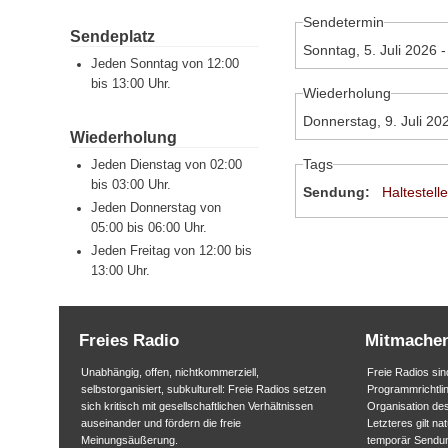
Sendetermin
Sendeplatz
Sonntag, 5. Juli 2026 
Jeden Sonntag von 12:00
bis 13:00 Uhr.
Wiederholung
Donnerstag, 9. Juli 20
Wiederholung
Tags
Jeden Dienstag von 02:00
bis 03:00 Uhr.
Sendung:
Haltestell
Jeden Donnerstag von
05:00 bis 06:00 Uhr.
Jeden Freitag von 12:00 bis
13:00 Uhr.
Freies Radio
Mitmache
Unabhängig, offen, nichtkommerziell,
Freie Radios sind
selbstorganisiert, subkulturell: Freie Radios setzen
Programmrichtlin
sich kritisch mit gesellschaftlichen Verhältnissen
Organisation des
auseinander und fördern die freie
Letzteres gilt na
Meinungsäußerung.
temporär Sendu