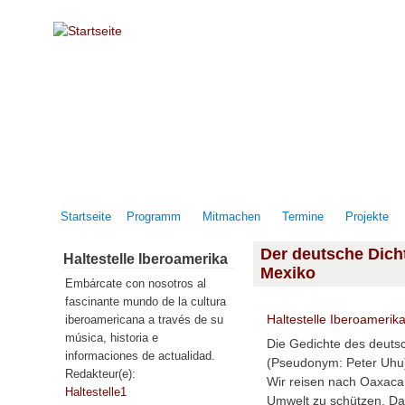
Direkt zum Inhalt
Startseite
Programm
Mitmachen
Termine
Projekte
Der deutsche Dich
Haltestelle Iberoamerika
Mexiko
Embárcate con nosotros al
fascinante mundo de la cultura
Haltestelle Iberoamerik
iberoamericana a través de su
música, historia e
Die Gedichte des deuts
informaciones de actualidad.
(Pseudonym: Peter Uhu)
Redakteur(e):
Wir reisen nach Oaxaca,
Haltestelle1
Umwelt zu schützen. Da