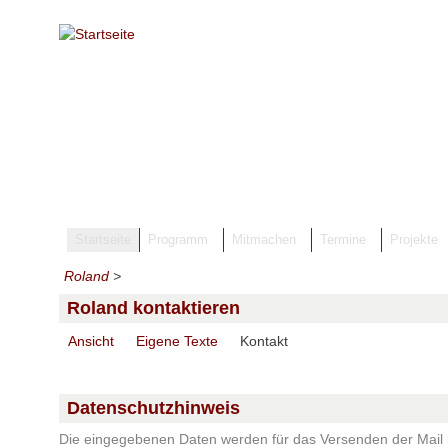
Direkt zum Inhalt
Startseite
Programm
Mitmachen
Termine
Projekte
Roland
>
Roland kontaktieren
(aktiver Reiter)
Ansicht
Eigene Texte
Kontakt
Haupt-Reiter
Datenschutzhinweis
Die eingegebenen Daten werden für das Versenden der Mail b