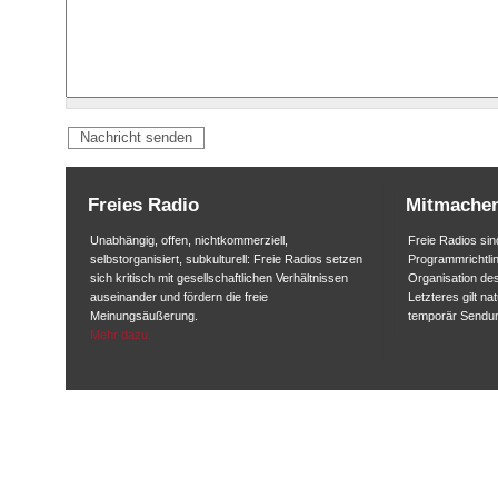
Freies Radio
Mitmache
Unabhängig, offen, nichtkommerziell,
Freie Radios sind
selbstorganisiert, subkulturell: Freie Radios setzen
Programmrichtlin
sich kritisch mit gesellschaftlichen Verhältnissen
Organisation des
auseinander und fördern die freie
Letzteres gilt na
Meinungsäußerung.
temporär Sendu
Mehr dazu.