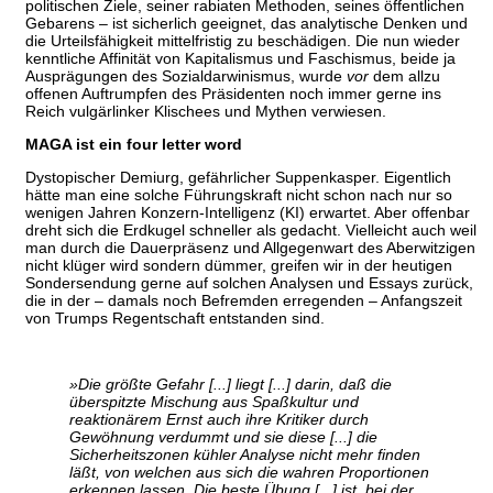
politischen Ziele, seiner rabiaten Methoden, seines öffentlichen
Gebarens – ist sicherlich geeignet, das analytische Denken und
die Urteilsfähigkeit mittelfristig zu beschädigen. Die nun wieder
kenntliche Affinität von Kapitalismus und Faschismus, beide ja
Ausprägungen des Sozialdarwinismus, wurde
vor
dem allzu
offenen Auftrumpfen des Präsidenten noch immer gerne ins
Reich vulgärlinker Klischees und Mythen verwiesen.
MAGA ist ein four letter word
Dystopischer Demiurg, gefährlicher Suppenkasper. Eigentlich
hätte man eine solche Führungskraft nicht schon nach nur so
wenigen Jahren Konzern-Intelligenz (KI) erwartet. Aber offenbar
dreht sich die Erdkugel schneller als gedacht. Vielleicht auch weil
man durch die Dauerpräsenz und Allgegenwart des Aberwitzigen
nicht klüger wird sondern dümmer, greifen wir in der heutigen
Sondersendung gerne auf solchen Analysen und Essays zurück,
die in der – damals noch Befremden erregenden – Anfangszeit
von Trumps Regentschaft entstanden sind.
»Die größte Gefahr [...] liegt [...] darin, daß die
überspitzte Mischung aus Spaßkultur und
reaktionärem Ernst auch ihre Kritiker durch
Gewöhnung verdummt und sie diese [...] die
Sicherheitszonen kühler Analyse nicht mehr finden
läßt, von welchen aus sich die wahren Proportionen
erkennen lassen. Die beste Übung [...] ist, bei der