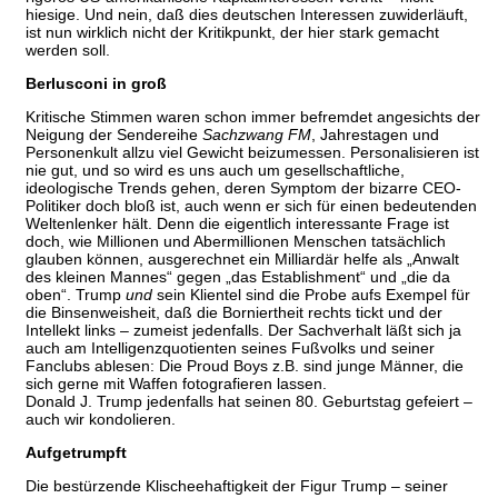
hiesige. Und nein, daß dies deutschen Interessen zuwiderläuft,
ist nun wirklich nicht der Kritikpunkt, der hier stark gemacht
werden soll.
Berlusconi in groß
Kritische Stimmen waren schon immer befremdet angesichts der
Neigung der Sendereihe
Sachzwang FM
, Jahrestagen und
Personenkult allzu viel Gewicht beizumessen. Personalisieren ist
nie gut, und so wird es uns auch um gesellschaftliche,
ideologische Trends gehen, deren Symptom der bizarre CEO-
Politiker doch bloß ist, auch wenn er sich für einen bedeutenden
Weltenlenker hält. Denn die eigentlich interessante Frage ist
doch, wie Millionen und Abermillionen Menschen tatsächlich
glauben können, ausgerechnet ein Milliardär helfe als „Anwalt
des kleinen Mannes“ gegen „das Establishment“ und „die da
oben“. Trump
und
sein Klientel sind die Probe aufs Exempel für
die Binsenweisheit, daß die Borniertheit rechts tickt und der
Intellekt links – zumeist jedenfalls. Der Sachverhalt läßt sich ja
auch am Intelligenzquotienten seines Fußvolks und seiner
Fanclubs ablesen: Die Proud Boys z.B. sind junge Männer, die
sich gerne mit Waffen fotografieren lassen.
Donald J. Trump jedenfalls hat seinen 80. Geburtstag gefeiert –
auch wir kondolieren.
Aufgetrumpft
Die bestürzende Klischeehaftigkeit der Figur Trump – seiner