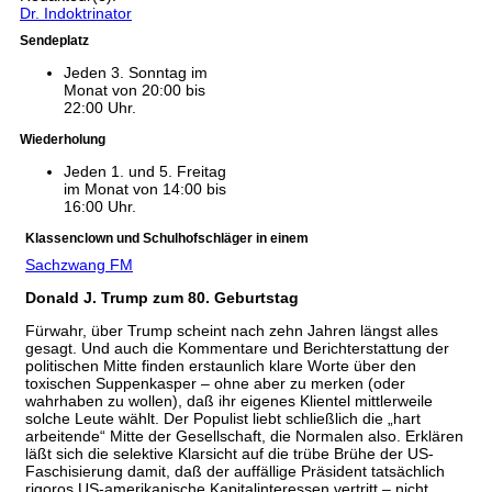
Dr. Indoktrinator
Sendeplatz
Jeden 3. Sonntag im
Monat von 20:00 bis
22:00 Uhr.
Wiederholung
Jeden 1. und 5. Freitag
im Monat von 14:00 bis
16:00 Uhr.
Klassenclown und Schulhofschläger in einem
Sachzwang FM
Donald J. Trump zum 80. Geburtstag
Fürwahr, über Trump scheint nach zehn Jahren längst alles
gesagt. Und auch die Kommentare und Berichterstattung der
politischen Mitte finden erstaunlich klare Worte über den
toxischen Suppenkasper – ohne aber zu merken (oder
wahrhaben zu wollen), daß ihr eigenes Klientel mittlerweile
solche Leute wählt. Der Populist liebt schließlich die „hart
arbeitende“ Mitte der Gesellschaft, die Normalen also. Erklären
läßt sich die selektive Klarsicht auf die trübe Brühe der US-
Faschisierung damit, daß der auffällige Präsident tatsächlich
rigoros US-amerikanische Kapitalinteressen vertritt – nicht