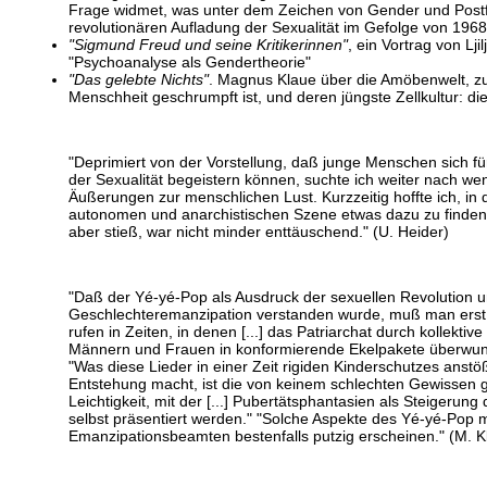
Frage widmet, was unter dem Zeichen von Gender und Post
revolutionären Aufladung der Sexualität im Gefolge von 1968
"Sigmund Freud und seine Kritikerinnen"
, ein Vortrag von Lj
"Psychoanalyse als Gendertheorie"
"Das gelebte Nichts"
. Magnus Klaue über die Amöbenwelt, zu
Menschheit geschrumpft ist, und deren jüngste Zellkultur: di
"Deprimiert von der Vorstellung, daß junge Menschen sich fü
der Sexualität begeistern können, suchte ich weiter nach we
Äußerungen zur menschlichen Lust. Kurzzeitig hoffte ich, in d
autonomen und anarchistischen Szene etwas dazu zu finden.
aber stieß, war nicht minder enttäuschend." (U. Heider)
"Daß der Yé-yé-Pop als Ausdruck der sexuellen Revolution 
Geschlechteremanzipation verstanden wurde, muß man erst 
rufen in Zeiten, in denen [...] das Patriarchat durch kollekti
Männern und Frauen in konformierende Ekelpakete überwun
"Was diese Lieder in einer Zeit rigiden Kinderschutzes anstöß
Entstehung macht, ist die von keinem schlechten Gewissen 
Leichtigkeit, mit der [...] Pubertätsphantasien als Steigerung 
selbst präsentiert werden." "Solche Aspekte des Yé-yé-Pop
Emanzipationsbeamten bestenfalls putzig erscheinen." (M. K