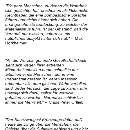
"Die paar Menschen, zu denen die Wahrheit
sich geflüchtet hat, erscheinen als lächerliche
Rechthaber, die eine bombastische Sprache
führen und nichts hinter sich haben. Die
unangenehmste Entdeckung, zu welcher der
Materialismus führt, ist der Umstand, daß die
Vernunft nur existiert, sofern sie ein
natürliches Subjekt hinter sich hat."
-- Max
Horkheimer
"An die Wurzeln gehende Gesellschaftskritik
sieht sich wegen ihrer extremen
Minderheitsposition heute schnell in der
Situation eines Menschen, der in eine
Irrenanstalt geraten ist, deren Insassen
erkennbar alle dem gleichen Wahn verfallen
sind. Jeder Versuch, die Lage zu klären, führt
unweigerlich dazu, selbst für verrückt
gehalten zu werden. Normal ist schließlich
immer die Mehrheit."
-- Claus Peter Ortlieb
"Der Sachzwang ist Kronzeuge dafür, daß
heute die Dinge über die Menschen, die
Objekte über die Subjekte gebieten und nicht