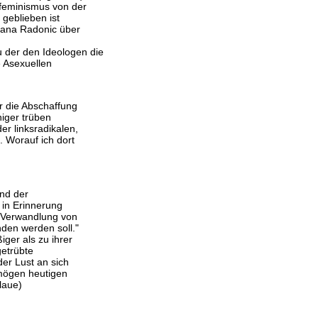
feminismus von der
 geblieben ist
iljana Radonic über
 der den Ideologen die
e Asexuellen
r die Abschaffung
niger trüben
er linksradikalen,
 Worauf ich dort
und der
in Erinnerung
ve Verwandlung von
den werden soll."
iger als zu ihrer
getrübte
der Lust an sich
 mögen heutigen
laue)