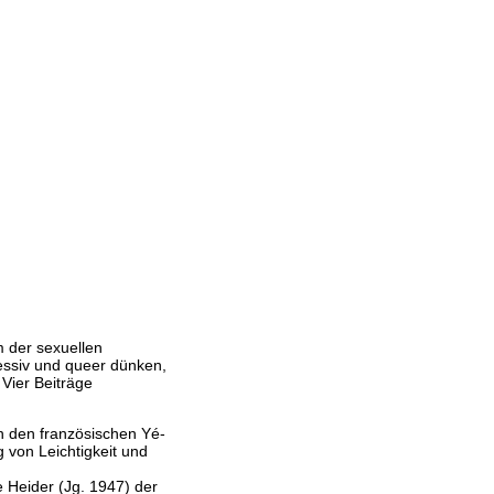
m der sexuellen
ressiv und queer dünken,
 Vier Beiträge
n den französischen Yé-
von Leichtigkeit und
ke Heider (Jg. 1947) der