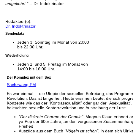
umgekehrt."
-- Dr. Indoktrinator
Redakteur(e):
Dr. Indoktrinator
Sendeplatz
Jeden 3. Sonntag im Monat von 20:00
bis 22:00 Uhr.
Wiederholung
Jeden 1. und 5. Freitag im Monat von
14:00 bis 16:00 Uhr.
Der Komplex mit dem Sex
Sachzwang FM
Es war einmal ... die Utopie der sexuellen Befreiung, das Program
Revolution. Das ist lange her. Heute ersinnen Leute, die sich prog
Konzepte wie das der "Kontrasexualität" oder gar der "Asexualität".
beleuchten sexuelle Konterrevolution und Austreibung der Lust:
"Der diskrete Charme der Onanie"
. Magnus Klaue erinnert a
yé-Pop der 60er Jahre, an den vergessenen Zusammenhang 
Freiheit
Auszüge aus dem Buch
"Vögeln ist schön"
, in dem sich Ulri