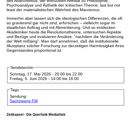
des Anarchismus; der entrückten Affinität zu Philosophie,
Psychoanalyse und Ästhetik der kritischen Theorie; last but not
least der materialistischen Wahrheit des Marxismus.
Immerhin aber lassen sich die ideologischen Differenzen, die oft
so gravierend gar nicht sind, erforschen – vielleicht sogar im
staatlichen Auftrag und mit Alimentierung. Und so entdecken
Akademiker heute die Revolutionstheorie, untersuchen Aspekte
und Bezüge und evaluieren Ansätze, "nachdem die Veränderung
der Welt mißlang". Man darf annehmen, daß die institutionelle
Akzeptanz solcher Forschung zur derzeitigen Harmlosigkeit ihres
Gegenstandes proportional ist.
Sendetermin
Sonntag, 17. Mai 2026 -
20:00
bis
22:00
Freitag, 5. Juni 2026 -
14:00
bis
16:00
Tags
Sendung:
Sachzwang FM
Zeitkapsel - Die Querfunk Mediathek