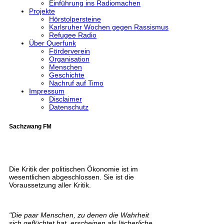
Einführung ins Radiomachen
Projekte
Hörstolpersteine
Karlsruher Wochen gegen Rassismus
Refugee Radio
Über Querfunk
Förderverein
Organisation
Menschen
Geschichte
Nachruf auf Timo
Impressum
Disclaimer
Datenschutz
Sachzwang FM
sfm-logo-.jpg
Die Kritik der politischen Ökonomie ist im
wesentlichen abgeschlossen. Sie ist die
Voraussetzung aller Kritik.
"Die paar Menschen, zu denen die Wahrheit
sich geflüchtet hat, erscheinen als lächerliche