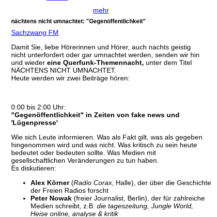
mehr
nächtens nicht umnachtet: "Gegenöffentlichkeit"
Sachzwang FM
Damit Sie, liebe Hörerinnen und Hörer, auch nachts geistig
nicht unterfordert oder gar umnachtet werden, senden wir hin
und wieder
eine Querfunk-Themennacht,
unter dem Titel
NÄCHTENS NICHT UMNACHTET.
Heute werden wir zwei Beiträge hören:
0:00 bis 2:00 Uhr:
"Gegenöffentlichkeit" in Zeiten von fake news und
'Lügenpresse'
Wie sich Leute informieren. Was als Fakt gilt, was als gegeben
hingenommen wird und was nicht. Was kritisch zu sein heute
bedeutet oder bedeuten sollte. Was Medien mit
gesellschaftlichen Veränderungen zu tun haben.
Es diskutieren:
Alex Körner
(
Radio Corax
, Halle), der über die Geschichte
der Freien Radios forscht
Peter Nowak
(freier Journalist, Berlin), der für zahlreiche
Medien schreibt, z.B.
die tageszeitung, Jungle World,
Heise online, analyse & kritik