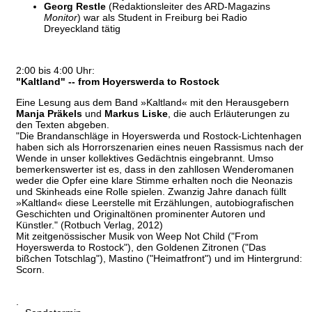
Georg Restle
(Redaktionsleiter des ARD-Magazins
Monitor
) war als Student in Freiburg bei Radio
Dreyeckland tätig
2:00 bis 4:00 Uhr:
"Kaltland" -- from Hoyerswerda to Rostock
Eine Lesung aus dem Band »Kaltland« mit den Herausgebern
Manja Präkels
und
Markus Liske
, die auch Erläuterungen zu
den Texten abgeben.
"Die Brandanschläge in Hoyerswerda und Rostock-Lichtenhagen
haben sich als Horrorszenarien eines neuen Rassismus nach der
Wende in unser kollektives Gedächtnis eingebrannt. Umso
bemerkenswerter ist es, dass in den zahllosen Wenderomanen
weder die Opfer eine klare Stimme erhalten noch die Neonazis
und Skinheads eine Rolle spielen. Zwanzig Jahre danach füllt
»Kaltland« diese Leerstelle mit Erzählungen, autobiografischen
Geschichten und Originaltönen prominenter Autoren und
Künstler." (Rotbuch Verlag, 2012)
Mit zeitgenössischer Musik von Weep Not Child ("From
Hoyerswerda to Rostock"), den Goldenen Zitronen ("Das
bißchen Totschlag"), Mastino ("Heimatfront") und im Hintergrund:
Scorn.
.