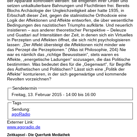
der Apparate kontrolliert werden: sie entgehen ihrer Order und
setzen unkalkulierbare Bahnungen und Fluchtlinien frei. Bereits
Blochs Archäologie der Ungleichzeitigkeit aber hatte 1935, in
Erbschaft dieser Zeit, gegen die stalinistische Orthodoxie eine
Logik der Affektionen und Affekte entworfen, die über wesentliche
Bedingungen des nazistischen Triumphs aufklärte. Und neuerlich
insistieren – aus anderer theoretischer Perspektive – Deleuze
und Guattari auf Intensitäten der Zeit, in denen sich ein Virtuelles
in Perzepten und Affekten öffnet, die sich nicht psychologisieren
lassen: „Der Affekt übersteigt die Affektionen nicht minder wie
das Perzept die Perzeptionen.“ (Was ist Philosophie, 204) Nie
war es nämlich das „richtige Bewusstsein“, stets waren es
Affekte, „energetische Ladungen“ sozusagen, die das Politische
bestimmten. Was bedeutet dies für die „Gegenwart“, für Begriffe
des Ästhetischen und Politischen? Lässt sich eine „Politik der
Affekte“ konturieren, in der sich gegenwärtige und kommende
Revolten vorzeichnen?
Sendetermin
Freitag, 13. Februar 2015 -
14:00
bis
16:00
Tags
Sendung:
agoRadio
Externer Link:
www.agoradio.de
Zeitkapsel - Die Querfunk Mediathek