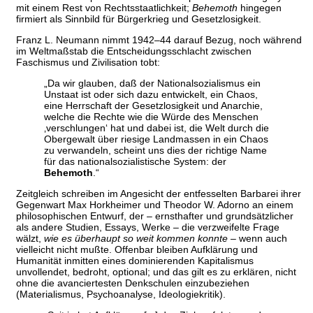
mit einem Rest von Rechtsstaatlichkeit;
Behemoth
hingegen
firmiert als Sinnbild für Bürgerkrieg und Gesetzlosigkeit.
Franz L. Neumann nimmt 1942–44 darauf Bezug, noch während
im Weltmaßstab die Entscheidungsschlacht zwischen
Faschismus und Zivilisation tobt:
„Da wir glauben, daß der Nationalsozialismus ein
Unstaat ist oder sich dazu entwickelt, ein Chaos,
eine Herrschaft der Gesetzlosigkeit und Anarchie,
welche die Rechte wie die Würde des Menschen
‚verschlungen‘ hat und dabei ist, die Welt durch die
Obergewalt über riesige Landmassen in ein Chaos
zu verwandeln, scheint uns dies der richtige Name
für das nationalsozialistische System: der
Behemoth
.“
Zeitgleich schreiben im Angesicht der entfesselten Barbarei ihrer
Gegenwart Max Horkheimer und Theodor W. Adorno an einem
philosophischen Entwurf, der – ernsthafter und grundsätzlicher
als andere Studien, Essays, Werke – die verzweifelte Frage
wälzt,
wie es überhaupt so weit kommen konnte
– wenn auch
vielleicht nicht mußte. Offenbar bleiben Aufklärung und
Humanität inmitten eines dominierenden Kapitalismus
unvollendet, bedroht, optional; und das gilt es zu erklären, nicht
ohne die avanciertesten Denkschulen einzubeziehen
(Materialismus, Psychoanalyse, Ideologiekritik).