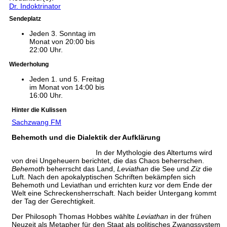
Dr. Indoktrinator
Sendeplatz
Jeden 3. Sonntag im
Monat von 20:00 bis
22:00 Uhr.
Wiederholung
Jeden 1. und 5. Freitag
im Monat von 14:00 bis
16:00 Uhr.
Hinter die Kulissen
Sachzwang FM
Behemoth und die Dialektik der Aufklärung
In der Mythologie des Altertums wird
von drei Ungeheuern berichtet, die das Chaos beherrschen.
Behemoth
beherrscht das Land,
Leviathan
die See und
Ziz
die
Luft. Nach den apokalyptischen Schriften bekämpfen sich
Behemoth und Leviathan und errichten kurz vor dem Ende der
Welt eine Schreckensherrschaft. Nach beider Untergang kommt
der Tag der Gerechtigkeit.
Der Philosoph Thomas Hobbes wählte
Leviathan
in der frühen
Neuzeit als Metapher für den Staat als politisches Zwangssystem