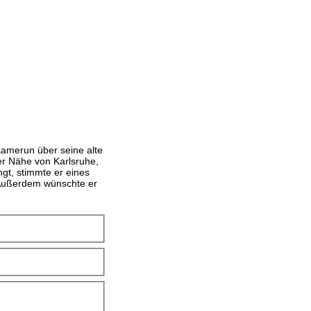
Kamerun über seine alte
er Nähe von Karlsruhe,
ngt, stimmte er eines
. Außerdem wünschte er