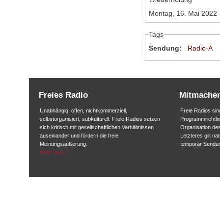
Montag, 16. Mai 2022 
Tags
Sendung:
Radio-A
Freies Radio
Mitmache
Unabhängig, offen, nichtkommerziell,
Freie Radios sind
selbstorganisiert, subkulturell: Freie Radios setzen
Programmrichtlin
sich kritisch mit gesellschaftlichen Verhältnissen
Organisation des
auseinander und fördern die freie
Letzteres gilt na
Meinungsäußerung.
temporär Sendu
Mehr dazu.