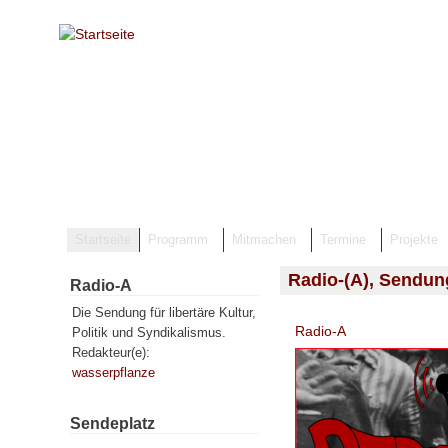
Direkt zum Inhalt
Startseite
Programm
Mitmachen
Termine
Projekte
Radio-(A), Sendun
Radio-A
Die Sendung für libertäre Kultur,
Radio-A
Politik und Syndikalismus.
Redakteur(e):
wasserpflanze
Sendeplatz