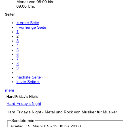
Monat von 08:00 bis
09:00 Uhr.
Seiten
« erste Seite
‹ vorherige Seite
1
2
3
4
5
6
7
8
9
…
nächste Seite ›
letzte Seite »
mehr
Hard Friday's Night
Hard Friday's Night
Hard Friday's Night - Metal und Rock von Musiker für Musiker
Sendetermin
Freitag, 15. Mai 2015 -
19:00
bis
20:00