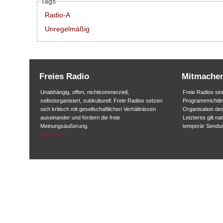
Tags
Radio-A
Unregelmäßig
Freies Radio
Mitmache
Unabhängig, offen, nichtkommerziell,
Freie Radios sind
selbstorganisiert, subkulturell: Freie Radios setzen
Programmrichtlin
sich kritisch mit gesellschaftlichen Verhältnissen
Organisation des
auseinander und fördern die freie
Letzteres gilt na
Meinungsäußerung.
temporär Sendu
Mehr dazu.