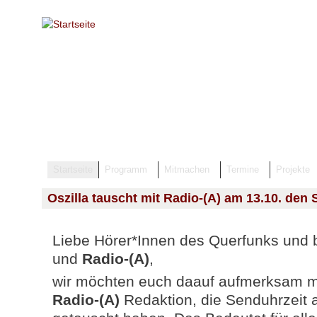
Direkt zum Inhalt
Startseite
Programm
Mitmachen
Termine
Projekte
Oszilla tauscht mit Radio-(A) am 13.10. den
Liebe Hörer*Innen des Querfunks und
und
Radio-(A)
,
wir möchten euch daauf aufmerksam ma
Radio-(A)
Redaktion, die Senduhrzeit 